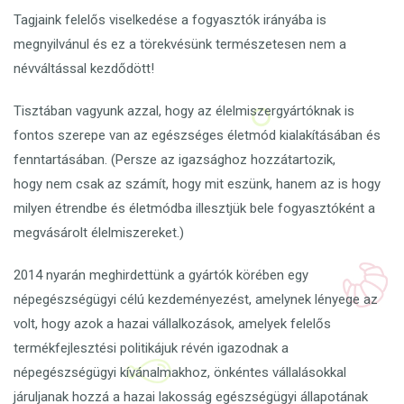
Tagjaink felelős viselkedése a fogyasztók irányába is
megnyilvánul és ez a törekvésünk természetesen nem a
névváltással kezdődött!
Tisztában vagyunk azzal, hogy az élelmiszergyártóknak is
fontos szerepe van az egészséges életmód kialakításában és
fenntartásában. (Persze az igazsághoz hozzátartozik,
hogy nem csak az számít, hogy mit eszünk, hanem az is hogy
milyen étrendbe és életmódba illesztjük bele fogyasztóként a
megvásárolt élelmiszereket.)
2014 nyarán meghirdettünk a gyártók körében egy
népegészségügyi célú kezdeményezést, amelynek lényege az
volt, hogy azok a hazai vállalkozások, amelyek felelős
termékfejlesztési politikájuk révén igazodnak a
népegészségügyi kívánalmakhoz, önkéntes vállalásokkal
járuljanak hozzá a hazai lakosság egészségügyi állapotának