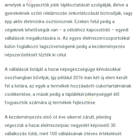
amelyek a fogyasztók jobb tájékoztatását szolgálják, illetve a
gyerekeknek szóló reklámozás önkorlátozását biztosítják, vagy
épp aktív életmódra ösztönöznek. Ezeken felül pedig a
cégeknek lehetőségük van – a célokhoz kapcsolódó – egyedi
vállalások megalkotására is. Az egyes élelmiszercsoportokkal
külön foglalkozó tagszövetségeink pedig a kezdeményezés
népszerűsítését tűzték ki célul.
A vállalások listáját a hazai népegészségügyi kihívásokkal
összhangban bővítjük, így például 2016-ban két új elem került
fel a listára, az egyik a termékek hozzáadott-cukortartalmának
csökkentése, a másik pedig a táplálékérzékenységgel élő
fogyasztók számára új termékek fejlesztése.
A kezdeményezés első öt éve sikerrel zárult, jelenleg
végezzük a hazai élelmiszerpiac negyedét képviselő 30
vállalkozás több, mint 100 vállalásának ötéves értékelését.