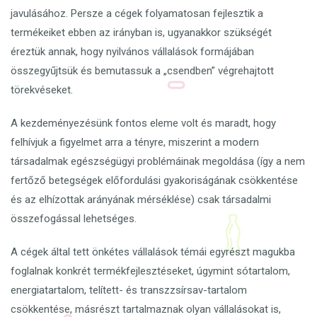
javulásához. Persze a cégek folyamatosan fejlesztik a
termékeiket ebben az irányban is, ugyanakkor szükségét
éreztük annak, hogy nyilvános vállalások formájában
összegyűjtsük és bemutassuk a „csendben” végrehajtott
törekvéseket.
A kezdeményezésünk fontos eleme volt és maradt, hogy
felhívjuk a figyelmet arra a tényre, miszerint a modern
társadalmak egészségügyi problémáinak megoldása (így a nem
fertőző betegségek előfordulási gyakoriságának csökkentése
és az elhízottak arányának mérséklése) csak társadalmi
összefogással lehetséges.
A cégek által tett önkétes vállalások témái egyrészt magukba
foglalnak konkrét termékfejlesztéseket, úgymint sótartalom,
energiatartalom, telített- és transzzsírsav-tartalom
csökkentése, másrészt tartalmaznak olyan vállalásokat is,