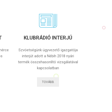
T
KLUBRÁDIÓ INTERJÚ
mérce
Szvöetségünk ügyvezető igazgatója
ós
interjút adott a Nébih 2018 nyári
termék összehasonlító vizsgálatával
kapcsolatban
TOVÁBB