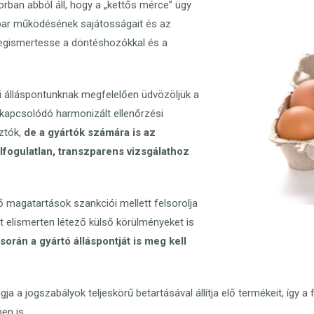
rban abból áll, hogy a „kettős mérce” ügy
ripar működésének sajátosságait és az
egismertesse a döntéshozókkal és a
bi álláspontunknak megfelelően üdvözöljük a
 kapcsolódó harmonizált ellenőrzési
ztók,
de a gyártók számára is az
lfogulatlan, transzparens vizsgálathoz
ő magatartások szankciói mellett felsorolja
át elismerten létező külső körülményeket is
során a gyártó álláspontját is meg kell
a a jogszabályok teljeskörű betartásával állítja elő termékeit, így 
en is.