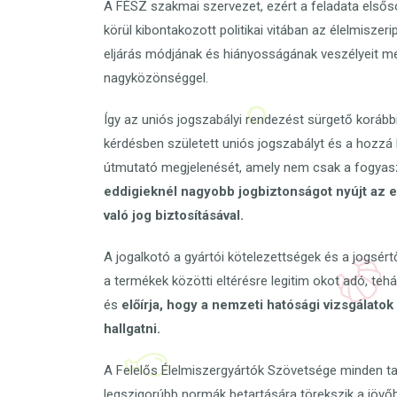
A FÉSZ szakmai szervezet, ezért a feladata elsőso
körül kibontakozott politikai vitában az élelmisze
eljárás módjának és hiányosságának veszélyeit m
nagyközönséggel.
Így az uniós jogszabályi rendezést sürgető koráb
kérdésben született uniós jogszabályt és a hozzá
útmutató megjelenését, amely nem csak a fogyas
eddigieknél nagyobb jogbiztonságot nyújt az e
való jog biztosításával.
A jogalkotó a gyártói kötelezettségek és a jogsért
a termékek közötti eltérésre legitim okot adó, teh
és
előírja, hogy a nemzeti hatósági vizsgálatok 
hallgatni.
A Felelős Élelmiszergyártók Szövetsége minden tagj
legszigorúbb normák betartására törekszik a jövőb