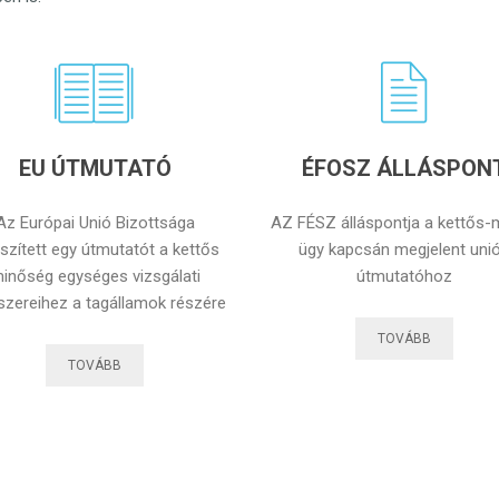
EU ÚTMUTATÓ
ÉFOSZ ÁLLÁSPON
Az Európai Unió Bizottsága
AZ FÉSZ álláspontja a kettős-
szített egy útmutatót a kettős
ügy kapcsán megjelent uni
inőség egységes vizsgálati
útmutatóhoz
zereihez a tagállamok részére
TOVÁBB
TOVÁBB