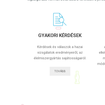
GYAKORI KÉRDÉSEK
Kérdések és válaszok a hazai
vizsgálatok eredményeiről, az
elké
élelmiszergyártás sajátosságairól.
m
móds
TOVÁBB