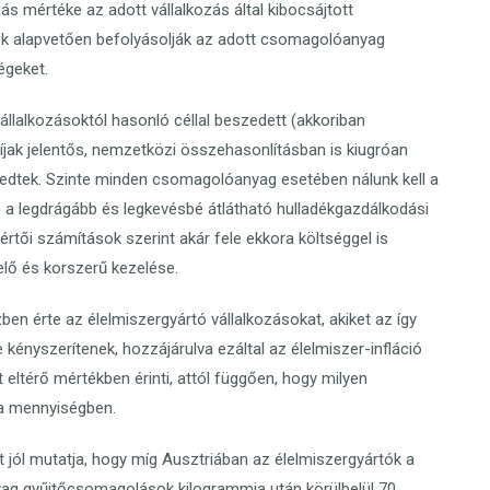
ás mértéke az adott vállalkozás által kibocsájtott
ek alapvetően befolyásolják az adott csomagolóanyag
égeket.
 vállalkozásoktól hasonló céllal beszedett (akkoriban
díjak jelentős, nemzetközi összehasonlításban is kiugróan
edtek. Szinte minden csomagolóanyag esetében nálunk kell a
m a legdrágább és legkevésbé átlátható hulladékgazdálkodási
rtői számítások szerint akár fele ekkora költséggel is
lő és korszerű kezelése.
ben érte az élelmiszergyártó vállalkozásokat, akiket az így
kényszerítenek, hozzájárulva ezáltal az élelmiszer-infláció
 eltérő mértékben érinti, attól függően, hogy milyen
a mennyiségben.
 jól mutatja, hogy míg Ausztriában az élelmiszergyártók a
nyag gyűjtőcsomagolások kilogrammja után körülbelül 70