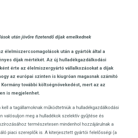
ások után jövőre fizetendő díjak emelkednek
z élelmiszercsomagolások után a gyártók által a
nyes díjak mértékét. Az új hulladékgazdálkodási
nt érte az élelmiszergyártó vállalkozásokat a díjak
hogy az európai szinten is kiugróan magasnak számító
 Kormány további költségnövekedést, mert az az
ben is megjelenhet.
 kell a tagállamoknak működtetniük a hulladékgazdálkodási
n valósuljon meg a hulladékok szelektív gyűjtése és
nszírozásához természetesen mindenhol hozzájárulnak a
iaci szereplők is. A kiterjesztett gyártói felelősségi (a