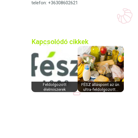
telefon: +36308602621
Kapcsolódó cikkek
Feldolgozott
FÉSZ álláspont az ún.
élelmiszerek
ultra-feldolgozott…