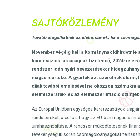
SAJTÓKÖZLEMÉNY
Tovább drágulhatnak az élelmiszerek, ha a csomagol
November végéig kell a Kormánynak kihirdetnie a
koncessziós társaságnak fizetendő, 2024-re érvé
rendszer idén nyári bevezetésekor hidegzuhanyké
magas mértéke. A gyártók azt szeretnék elérni, 
díjak további emelésével ne okozzon számukra a
élelmiszerárak- és az élelmiszerinfláció szintjé
Az Európai Unióban egységes keretszabályok alapján
rendszerüket, a cél az, hogy az EU-ban magas szinte
újrahasznosítása. A rendszer működtetésének fina
tevékenységük során csomagolóanyagokat felhasználó p