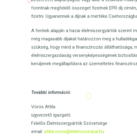
forintnak megfelelő összeget fizetnek EPR díj címén
fizetni. Ugyanennek a díjnak a mértéke Csehországba
A fentiek alapján a hazai élelmiszergyártók szerint 
még magasabb díjakat határozzon meg a hulladékgaz
szükség, hogy mind a finanszírozás átláthatósága,
élelmiszergazdaság versenyképességének biztosítás
kerüljenek megállapításra az üzemeltetés finanszíroz
További információ:
Vörös Attila
ügyvezető igazgató
Felelős Élelmiszergyártók Szövetsége
email:
attila.voros@elelmiszeripar.hu