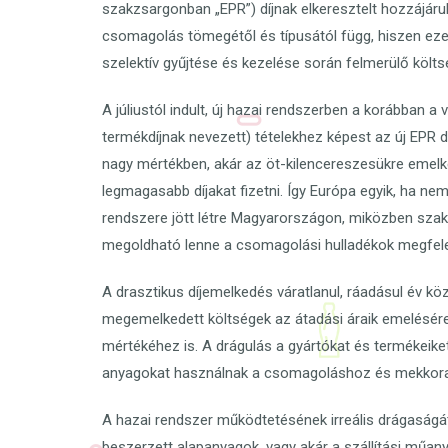
szakzsargonban „EPR”) díjnak elkeresztelt hozzájárul
csomagolás tömegétől és típusától függ, hiszen ez
szelektív gyűjtése és kezelése során felmerülő költs
A júliustól indult, új hazai rendszerben a korábban a
termékdíjnak nevezett) tételekhez képest az új EPR 
nagy mértékben, akár az öt-kilencereszesükre emelk
legmagasabb díjakat fizetni. Így Európa egyik, ha ne
rendszere jött létre Magyarországon, miközben szaké
megoldható lenne a csomagolási hulladékok megfele
A drasztikus díjemelkedés váratlanul, ráadásul év köz
megemelkedett költségek az átadási áraik emelésére 
mértékéhez is. A drágulás a gyártókat és termékeiket
anyagokat használnak a csomagoláshoz és mekkor
A hazai rendszer működtetésének irreális drágaságát
beszerzett alapanyagok, vagy akár a szállítási műa