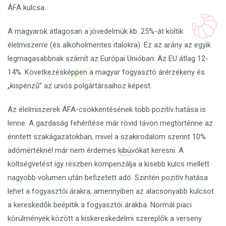
ÁFA kulcsa.
A magyarok átlagosan a jövedelmük kb. 25%-át költik
élelmiszerre (és alkoholmentes italokra). Ez az arány az egyik
legmagasabbnak számít az Európai Unióban. Az EU átlag 12-
14%. Következésképpen a magyar fogyasztó árérzékeny és
„kispénzű” az uniós polgártársaihoz képest.
Az élelmiszerek ÁFA-csökkentésének több pozitív hatása is
lenne. A gazdaság fehérítése már rövid távon megtörténne az
érintett szakágazatokban, mivel a szakirodalom szerint 10%
adómértéknél már nem érdemes kibúvókat keresni. A
költségvetést így részben kompenzálja a kisebb kulcs mellett
nagyobb volumen után befizetett adó. Szintén pozitív hatása
lehet a fogyasztói árakra, amennyiben az alacsonyabb kulcsot
a kereskedők beépítik a fogyasztói árakba. Normál piaci
körülmények között a kiskereskedelmi szereplők a verseny