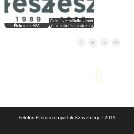
Élelmiszer-vállalkozások
Élelmiszer ÁFA
önellenőrzési rendszere
Felelős Élelmiszergyártók Szövetsége - 2019