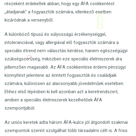
részeként érdekeltek abban, hogy egy ÁFA csökkentést
„átadjanak” a fogyasztók számára, ellenkező esetben
kizáródnak a versenyből.
A különböző típusú és súlyosságú érzékenységgel,
intoleranciával, vagy allergiával elő fogyasztók számára a
speciális étrend nem választás kérdése, hanem egészségügyi
szükségszerűség, miközben eze speciális élelmiszerek ára
jellemzően magasabb. Az ÁFA csökkentése érdemi pénzügyi
könnyítést jelentene az érintett fogyasztók és családjaik
számára, különösen az alacsonyabb jövedelműek esetében.
Ehhez első lépésben ki kell azonban azt a keretrendszert,
amiben a speciális élelmiszerek kezelhetőek ÁFA
szempontjából.
Az uniós keretek adta három ÁFA-kulcs jól átgondolt szakmai
szempontok szerint szolgálhat több társadalmi célt is. A friss