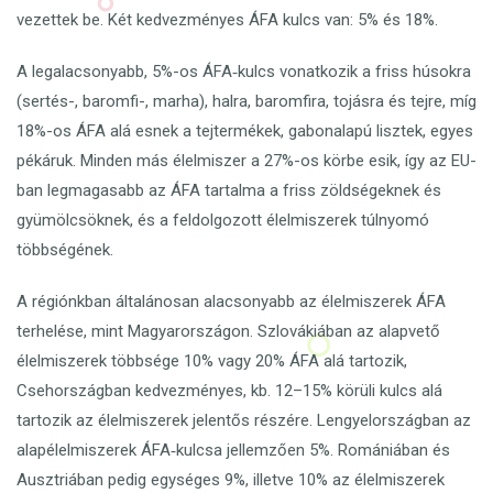
vezettek be. Két kedvezményes ÁFA kulcs van: 5% és 18%.
A legalacsonyabb, 5%-os ÁFA‑kulcs vonatkozik a friss húsokra
(sertés-, baromfi-, marha), halra, baromfira, tojásra és tejre, míg
18%-os ÁFA alá esnek a tejtermékek, gabonalapú lisztek, egyes
pékáruk. Minden más élelmiszer a 27%-os körbe esik, így az EU-
ban legmagasabb az ÁFA tartalma a friss zöldségeknek és
gyümölcsöknek, és a feldolgozott élelmiszerek túlnyomó
többségének.
A régiónkban általánosan alacsonyabb az élelmiszerek ÁFA
terhelése, mint Magyarországon. Szlovákiában az alapvető
élelmiszerek többsége 10% vagy 20% ÁFA alá tartozik,
Csehországban kedvezményes, kb. 12–15% körüli kulcs alá
tartozik az élelmiszerek jelentős részére. Lengyelországban az
alapélelmiszerek ÁFA‑kulcsa jellemzően 5%. Romániában és
Ausztriában pedig egységes 9%, illetve 10% az élelmiszerek