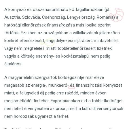
A környező és összehasonlítható EU‑tagállamokban (pl.
Ausztria, Szlovákia, Csehország, Lengyelország, Románia) a
hatósági ellenőrzések finanszírozása más logika szerint
történik. Ezekben az országokban a vállalkozások jellemzően
konkrét ellenőrzésért, engedélyezési eljárásért, mintavételért
vagy nem megfelelés miatti többletellenőrzésért fizetnek,
vagyis a költség esemény‑ és kockázatalapú, nem pedig
általános.
A magyar élelmiszergyártók költségszintje már eleve
magasabb az energia‑, munkaerő‑ és finanszírozási környezet
miatt, a felügyeleti díj pedig erre rakódó, minden évben
megismétlődő, fix teher. Exportpiacokon ezt a többletköltséget
nem lehet érvényesíteni az árban, mert a külföldi versenytársak
nem hordozzák ugyanezt a terhet.