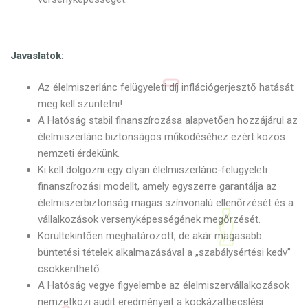
Javaslatok:
Az élelmiszerlánc felügyeleti díj inflációgerjesztő hatását
meg kell szüntetni!
A Hatóság stabil finanszírozása alapvetően hozzájárul az
élelmiszerlánc biztonságos működéséhez ezért közös
nemzeti érdekünk.
Ki kell dolgozni egy olyan élelmiszerlánc-felügyeleti
finanszírozási modellt, amely egyszerre garantálja az
élelmiszerbiztonság magas színvonalú ellenőrzését és a
vállalkozások versenyképességének megőrzését.
Körültekintően meghatározott, de akár magasabb
büntetési tételek alkalmazásával a „szabálysértési kedv”
csökkenthető.
A Hatóság vegye figyelembe az élelmiszervállalkozások
nemzetközi audit eredményeit a kockázatbecslési