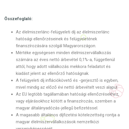
Összefoglaló:
Az élelmiszerlánc-felügyeleti díj az élelmiszerlánc
hatósági ellenőrzéseinek és felügyeletének
finanszírozására szolgál Magyarországon.
Mértéke egységesen minden élelmiszervállalkozás
számára az éves nettó árbevétel 0,1%-a, függetlenül
attól, hogy adott vállalkozás mekkora feladatot és
kiadást jelent az ellenőrző hatóságnak.
A felügyeleti díj inflációkövető és -gerjesztő is egyben,
mivel mindig az előző évi nettó árbevételt veszi alapul.
Az EU legtöbb tagállamában hatósági ellenőzrésekhez,
vagy eljárásokhoz kötött a finanszírozás, szemben a
magyar általányadózás-jellegű befizetéssel.
A magasabb általános díjfizetési kötelezettség rontja a
magyar élelmiszervállalkozások nemzetközi
versenyképességét.