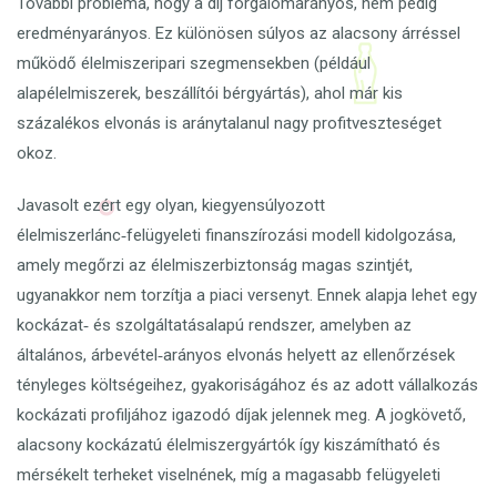
További probléma, hogy a díj forgalomarányos, nem pedig
eredményarányos. Ez különösen súlyos az alacsony árréssel
működő élelmiszeripari szegmensekben (például
alapélelmiszerek, beszállítói bérgyártás), ahol már kis
százalékos elvonás is aránytalanul nagy profitveszteséget
okoz.
Javasolt ezért egy olyan, kiegyensúlyozott
élelmiszerlánc‑felügyeleti finanszírozási modell kidolgozása,
amely megőrzi az élelmiszerbiztonság magas szintjét,
ugyanakkor nem torzítja a piaci versenyt. Ennek alapja lehet egy
kockázat‑ és szolgáltatásalapú rendszer, amelyben az
általános, árbevétel‑arányos elvonás helyett az ellenőrzések
tényleges költségeihez, gyakoriságához és az adott vállalkozás
kockázati profiljához igazodó díjak jelennek meg. A jogkövető,
alacsony kockázatú élelmiszergyártók így kiszámítható és
mérsékelt terheket viselnének, míg a magasabb felügyeleti