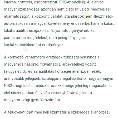
internal controls, csoportszintű SOC‑modellek). A jelenlegi
magyar szabályozás azonban nem biztosít valódi megfelelési
átjárhatóságot: a központi vállalati standardok nem illeszthetők
automatikusan a magyar követelményrendszerbe, hanem külön,
lokális auditot és igazolási folyamatot igényelnek. Ez
párhuzamos megfelelést, nem pedig tényleges
kockázatcsökkentést eredményez.
A környező versenytárs országok többségében nincs a
magyarhoz hasonló, folyamatos, árbevételhez kötött
felügyeleti díj, és az auditálás költségei jellemzően eseti,
arányosabb jellegűek. Ez alapján megállapítható, hogy a magyar
NIS2‑megfelelési rendszer összköltsége jelenleg magasabb az
élelmiszeriparban és valós versenyhátrányt jelent a
magyarországi gyártók számára.
A felügyeleti díjat meg kell szüntetni: a szükséges ellenőrzési,