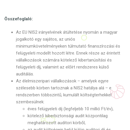
Összefoglaló:
Az EU NIS2 irányelvének átültetése nyomán a magyar
jogalkotó egy sajátos, az uniós
minimumkövetelményeken túlmutató finanszírozási és
felügyeleti modellt hozott létre. Ennek része az érintett
vállalkozások számára kötelező kibertanúsítási és
felügyeleti díj, valamint az előírt rendszeres külső
auditálás.
Az élelmiszeripari vállalkozások – amelyek egyre
szélesebb körben tartoznak a NIS2 hatálya alá – e
rendszerben többszintű, kumulált költségterhekkel
szembesülnek:
éves felügyeleti díj (legfeljebb 10 millió Ft/év),
kötelező kiberbiztonsági audit központilag
meghatározott auditori körből,
az audit költségein belül külön auditori díj és