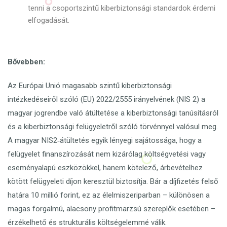
tenni a csoportszintű kiberbiztonsági standardok érdemi
elfogadását.
Bővebben:
Az Európai Unió magasabb szintű kiberbiztonsági
intézkedéseiről szóló (EU) 2022/2555 irányelvének (NIS 2) a
magyar jogrendbe való átültetése a kiberbiztonsági tanúsításról
és a kiberbiztonsági felügyeletről szóló törvénnyel valósul meg.
A magyar NIS2‑átültetés egyik lényegi sajátossága, hogy a
felügyelet finanszírozását nem kizárólag költségvetési vagy
eseményalapú eszközökkel, hanem kötelező, árbevételhez
kötött felügyeleti díjon keresztül biztosítja. Bár a díjfizetés felső
határa 10 millió forint, ez az élelmiszeriparban – különösen a
magas forgalmú, alacsony profitmarzsú szereplők esetében –
érzékelhető és strukturális költségelemmé válik.