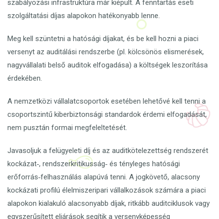
szabályozási infrastruktúra már kiépült. A fenntartás eseti
szolgáltatási díjas alapokon hatékonyabb lenne.
Meg kell szüntetni a hatósági díjakat, és be kell hozni a piaci
versenyt az auditálási rendszerbe (pl. kölcsönös elismerések,
nagyvállalati belső auditok elfogadása) a költségek leszorítása
érdekében.
A nemzetközi vállalatcsoportok esetében lehetővé kell tenni a
csoportszintű kiberbiztonsági standardok érdemi elfogadását,
nem pusztán formai megfeleltetését.
Javasoljuk a felügyeleti díj és az auditkötelezettség rendszerét
kockázat‑, rendszerkritikusság‑ és tényleges hatósági
erőforrás‑felhasználás alapúvá tenni. A jogkövető, alacsony
kockázati profilú élelmiszeripari vállalkozások számára a piaci
alapokon kialakuló alacsonyabb díjak, ritkább auditciklusok vagy
egyszerűsített eljárások segítik a versenyképesség