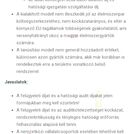
hatósági igazgatási szolgáltatási díj.
A kialakított modell nem illeszkedik jól az élelmiszeripar
költségszerkezetéhez, nem kockázatarányos, és eltér a
környező EU‑tagállamok többségének gyakorlatától, ami
versenyhátrányt okoz a magyar élelmiszergyártók
számára.
A tanúsítási modell nem generál hozzáadott értéket,
különösen azon gyártók számára, akik már korábban is
rendelkeztek erre a területre vonatkozó belső
rendszerrel.
Javaslatok:
A felügyeleti díjat és a hatósági audit díjakat jelen
formájukban meg kell szüntetni!
A felügyeleti díjat és az auditkötelezettséget kockázat,
rendszerkritikusság és tényleges hatósági erőforrás
felhasználás alapúvá kell tenni.
A nemzetközi vállalatcsoportok esetében lehetővé kell