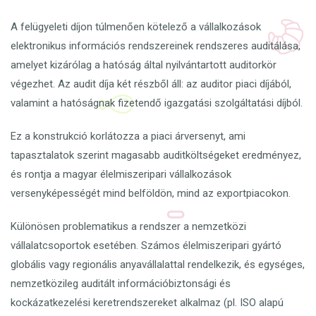
A felügyeleti díjon túlmenően kötelező a vállalkozások
elektronikus információs rendszereinek rendszeres auditálása,
amelyet kizárólag a hatóság által nyilvántartott auditorkör
végezhet. Az audit díja két részből áll: az auditor piaci díjából,
valamint a hatóságnak fizetendő igazgatási szolgáltatási díjból.
Ez a konstrukció korlátozza a piaci árversenyt, ami
tapasztalatok szerint magasabb auditköltségeket eredményez,
és rontja a magyar élelmiszeripari vállalkozások
versenyképességét mind belföldön, mind az exportpiacokon.
Különösen problematikus a rendszer a nemzetközi
vállalatcsoportok esetében. Számos élelmiszeripari gyártó
globális vagy regionális anyavállalattal rendelkezik, és egységes,
nemzetközileg auditált információbiztonsági és
kockázatkezelési keretrendszereket alkalmaz (pl. ISO alapú