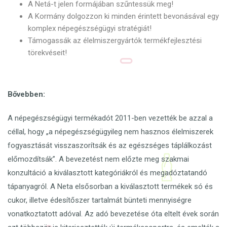
A Netá-t jelen formájában szűntessük meg!
A Kormány dolgozzon ki minden érintett bevonásával egy
komplex népegészségügyi stratégiát!
Támogassák az élelmiszergyártók termékfejlesztési
törekvéseit!
Bővebben:
A népegészségügyi termékadót 2011-ben vezették be azzal a
céllal, hogy „a népegészségügyileg nem hasznos élelmiszerek
fogyasztását visszaszorítsák és az egészséges táplálkozást
előmozdítsák”. A bevezetést nem előzte meg szakmai
konzultáció a kiválasztott kategóriákról és megadóztatandó
tápanyagról. A Neta elsősorban a kiválasztott termékek só és
cukor, illetve édesítőszer tartalmát bünteti mennyiségre
vonatkoztatott adóval. Az adó bevezetése óta eltelt évek során