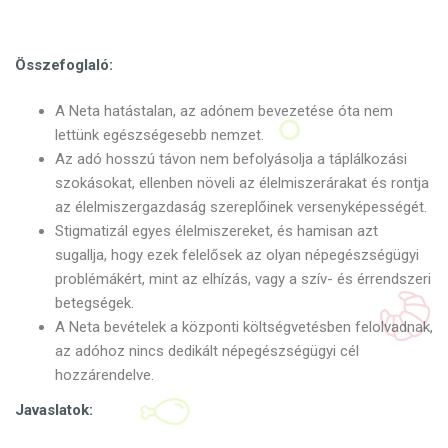
Összefoglaló:
A Neta hatástalan, az adónem bevezetése óta nem
lettünk egészségesebb nemzet.
Az adó hosszú távon nem befolyásolja a táplálkozási
szokásokat, ellenben növeli az élelmiszerárakat és rontja
az élelmiszergazdaság szereplőinek versenyképességét.
Stigmatizál egyes élelmiszereket, és hamisan azt
sugallja, hogy ezek felelősek az olyan népegészségügyi
problémákért, mint az elhízás, vagy a szív- és érrendszeri
betegségek.
A Neta bevételek a központi költségvetésben felolvadnak,
az adóhoz nincs dedikált népegészségügyi cél
hozzárendelve.
Javaslatok: