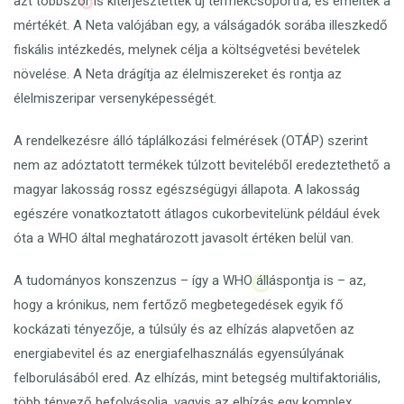
azt többször is kiterjesztették új termékcsoportra, és emelték a
mértékét. A Neta valójában egy, a válságadók sorába illeszkedő
fiskális intézkedés, melynek célja a költségvetési bevételek
növelése. A Neta drágítja az élelmiszereket és rontja az
élelmiszeripar versenyképességét.
A rendelkezésre álló táplálkozási felmérések (OTÁP) szerint
nem az adóztatott termékek túlzott beviteléből eredeztethető a
magyar lakosság rossz egészségügyi állapota. A lakosság
egészére vonatkoztatott átlagos cukorbevitelünk például évek
óta a WHO által meghatározott javasolt értéken belül van.
A tudományos konszenzus – így a WHO álláspontja is – az,
hogy a krónikus, nem fertőző megbetegedések egyik fő
kockázati tényezője, a túlsúly és az elhízás alapvetően az
energiabevitel és az energiafelhasználás egyensúlyának
felborulásából ered. Az elhízás, mint betegség multifaktoriális,
több tényező befolyásolja, vagyis az elhízás egy komplex