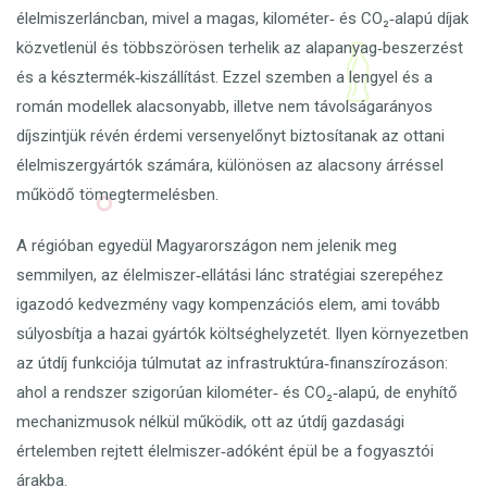
élelmiszerláncban, mivel a magas, kilométer‑ és CO₂‑alapú díjak
közvetlenül és többszörösen terhelik az alapanyag‑beszerzést
és a késztermék‑kiszállítást. Ezzel szemben a lengyel és a
román modellek alacsonyabb, illetve nem távolságarányos
díjszintjük révén érdemi versenyelőnyt biztosítanak az ottani
élelmiszergyártók számára, különösen az alacsony árréssel
működő tömegtermelésben.
A régióban egyedül Magyarországon nem jelenik meg
semmilyen, az élelmiszer‑ellátási lánc stratégiai szerepéhez
igazodó kedvezmény vagy kompenzációs elem, ami tovább
súlyosbítja a hazai gyártók költséghelyzetét. Ilyen környezetben
az útdíj funkciója túlmutat az infrastruktúra‑finanszírozáson:
ahol a rendszer szigorúan kilométer‑ és CO₂‑alapú, de enyhítő
mechanizmusok nélkül működik, ott az útdíj gazdasági
értelemben rejtett élelmiszer‑adóként épül be a fogyasztói
árakba.