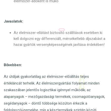
élelmiszer‑adóként is műkö
Javaslatok:
Az élelmiszer-ellátást biztosító szállítások esetében ki
kell dolgozni egy differenciált, mérsékeltebb díjszabást a
hazai gyártók versenyképességének javítása érdekében!
Bővebben:
Az útdíjak gyakorlatilag az élelmiszer-előállítás teljes
értékláncát terhelik. Az élelmiszergyártási folyamat minden
szakaszában jelentős logisztikai igénnyel működik; az
alapanyagok – mezőgazdasági termékek, csomagolóanyagok,
segédanyagok – döntő többsége közúton érkezik a
feldolgozóüzemekbe, míg a késztermékek szintén közúti