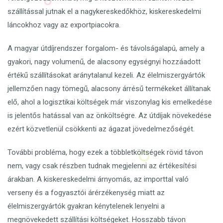
szállítással jutnak el a nagykereskedőkhöz, kiskereskedelmi
láncokhoz vagy az exportpiacokra.
A magyar útdíjrendszer forgalom- és távolságalapú, amely a
gyakori, nagy volumenű, de alacsony egységnyi hozzáadott
értékű szállításokat aránytalanul kezeli. Az élelmiszergyártók
jellemzően nagy tömegű, alacsony árrésű termékeket állítanak
elő, ahol a logisztikai költségek már viszonylag kis emelkedése
is jelentős hatással van az önköltségre. Az útdíjak növekedése
ezért közvetlenül csökkenti az ágazat jövedelmezőségét.
További probléma, hogy ezek a többletköltségek rövid távon
nem, vagy csak részben tudnak megjelenni az értékesítési
árakban. A kiskereskedelmi árnyomás, az importtal való
verseny és a fogyasztói árérzékenység miatt az
élelmiszergyártók gyakran kénytelenek lenyelni a
megnövekedett szállítási költségeket. Hosszabb távon