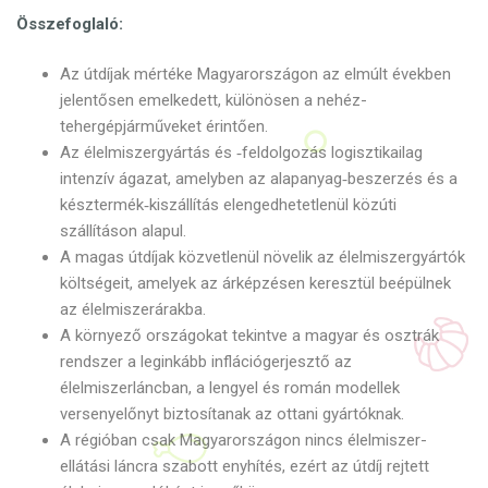
Összefoglaló:
Az útdíjak mértéke Magyarországon az elmúlt években
jelentősen emelkedett, különösen a nehéz-
tehergépjárműveket érintően.
Az élelmiszergyártás és ‑feldolgozás logisztikailag
intenzív ágazat, amelyben az alapanyag‑beszerzés és a
késztermék‑kiszállítás elengedhetetlenül közúti
szállításon alapul.
A magas útdíjak közvetlenül növelik az élelmiszergyártók
költségeit, amelyek az árképzésen keresztül beépülnek
az élelmiszerárakba.
A környező országokat tekintve a magyar és osztrák
rendszer a leginkább inflációgerjesztő az
élelmiszerláncban, a lengyel és román modellek
versenyelőnyt biztosítanak az ottani gyártóknak.
A régióban csak Magyarországon nincs élelmiszer-
ellátási láncra szabott enyhítés, ezért az útdíj rejtett