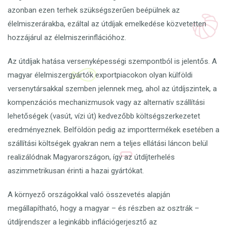
azonban ezen terhek szükségszerűen beépülnek az
élelmiszerárakba, ezáltal az útdíjak emelkedése közvetetten
hozzájárul az élelmiszerinflációhoz.
Az útdíjak hatása versenyképességi szempontból is jelentős. A
magyar élelmiszergyártók exportpiacokon olyan külföldi
versenytársakkal szemben jelennek meg, ahol az útdíjszintek, a
kompenzációs mechanizmusok vagy az alternatív szállítási
lehetőségek (vasút, vízi út) kedvezőbb költségszerkezetet
eredményeznek. Belföldön pedig az importtermékek esetében a
szállítási költségek gyakran nem a teljes ellátási láncon belül
realizálódnak Magyarországon, így az útdíjterhelés
aszimmetrikusan érinti a hazai gyártókat.
A környező országokkal való összevetés alapján
megállapítható, hogy a magyar – és részben az osztrák –
útdíjrendszer a leginkább inflációgerjesztő az