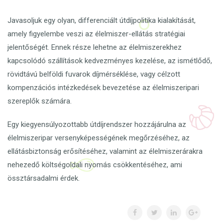
Javasoljuk egy olyan, differenciált útdíjpolitika kialakítását,
amely figyelembe veszi az élelmiszer-ellátás stratégiai
jelentőségét. Ennek része lehetne az élelmiszerekhez
kapcsolódó szállítások kedvezményes kezelése, az ismétlődő,
rövidtávú belföldi fuvarok díjmérséklése, vagy célzott
kompenzációs intézkedések bevezetése az élelmiszeripari
szereplők számára.
Egy kiegyensúlyozottabb útdíjrendszer hozzájárulna az
élelmiszeripar versenyképességének megőrzéséhez, az
ellátásbiztonság erősítéséhez, valamint az élelmiszerárakra
nehezedő költségoldali nyomás csökkentéséhez, ami
össztársadalmi érdek.