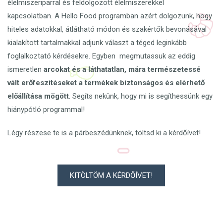
élelmiszeriparral és feldolgozott élelmiszerekkel
kapcsolatban.
A Hello Food programban azért dolgozunk, hogy
hiteles
adatokkal, átlátható módon és szakértők bevonásával
kialakított tartalmakkal adjunk választ a téged leginkább
foglalkoztató kérdésekre. Egyben megmutassuk az eddig
ismeretlen
arcokat és a láthatatlan, mára természetessé
vált erőfeszítéseket a termékek biztonságos és elérhető
előállítása mögött
.
Segíts nekünk, hogy mi is segíthessünk egy
hiánypótló
programmal!
Légy részese te is a párbeszédünknek, töltsd ki a kérdőívet!
KITÖLTÖM A KÉRDŐÍVET!