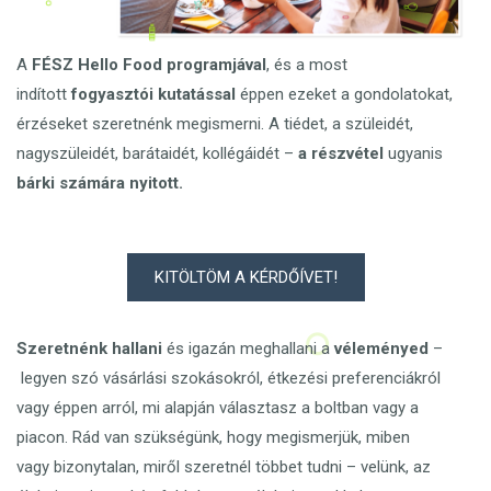
A
FÉSZ Hello Food programjával
, és a most
indított
fogyasztói kutatással
éppen ezeket a gondolatokat,
érzéseket szeretnénk megismerni. A tiédet, a szüleidét,
nagyszüleidét, barátaidét, kollégáidét –
a részvétel
ugyanis
bárki számára nyitott.
KITÖLTÖM A KÉRDŐÍVET!
Szeretnénk hallani
és igazán meghallani a
véleményed
–
legyen szó vásárlási szokásokról, étkezési preferenciákról
vagy éppen arról, mi alapján választasz a boltban vagy a
piacon.
Rád van szükségünk, hogy megismerjük, miben
vagy bizonytalan, miről szeretnél többet tudni – velünk, az