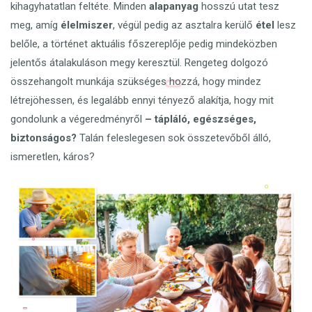
kihagyhatatlan feltéte.
Minden
alapanyag
hosszú utat tesz
meg, amíg
élelmiszer
, végül pedig az asztalra kerülő
étel
lesz
belőle, a történet aktuális főszereplője pedig mindeközben
jelentős átalakuláson megy keresztül.
Rengeteg dolgozó
összehangolt munkája szükséges hozzá, hogy mindez
létrejöhessen, és legalább ennyi tényező alakítja, hogy mit
gondolunk a végeredményről
– tápláló, egészséges,
biztonságos?
Talán feleslegesen sok összetevőből álló,
ismeretlen, káros?