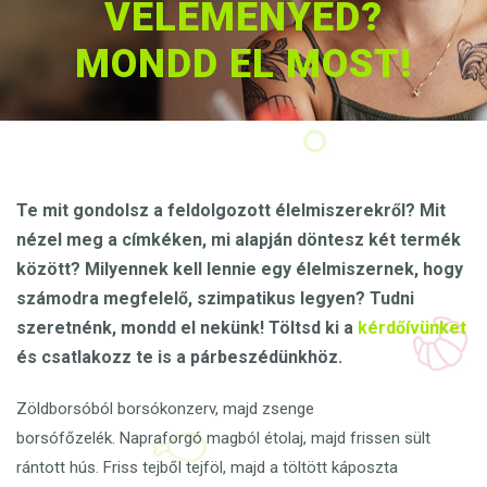
VÉLEMÉNYED?
MONDD EL MOST!
Te mit gondolsz a feldolgozott élelmiszerekről? Mit
nézel meg a címkéken, mi alapján döntesz két termék
között? Milyennek kell lennie egy élelmiszernek, hogy
számodra megfelelő, szimpatikus legyen? Tudni
szeretnénk, mondd el nekünk! Töltsd ki a
kérdőívünket
és csatlakozz te is a párbeszédünkhöz.
Zöldborsóból borsókonzerv, majd zsenge
borsófőzelék.
Napraforgó magból étolaj, majd frissen sült
rántott hús.
Friss tejből tejföl, majd a töltött káposzta