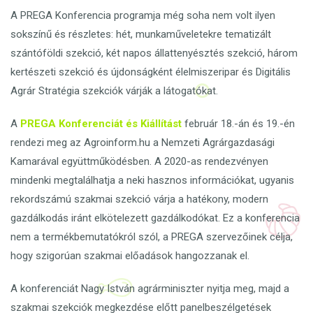
A PREGA Konferencia programja még soha nem volt ilyen
sokszínű és részletes: hét, munkaműveletekre tematizált
szántóföldi szekció, két napos állattenyésztés szekció, három
kertészeti szekció és újdonságként élelmiszeripar és Digitális
Agrár Stratégia szekciók várják a látogatókat.
A
PREGA Konferenciát és Kiállítást
február 18.-án és 19.-én
rendezi meg az Agroinform.hu a Nemzeti Agrárgazdasági
Kamarával együttműködésben. A 2020-as rendezvényen
mindenki megtalálhatja a neki hasznos információkat, ugyanis
rekordszámú szakmai szekció várja a hatékony, modern
gazdálkodás iránt elkötelezett gazdálkodókat. Ez a konferencia
nem a termékbemutatókról szól, a PREGA szervezőinek célja,
hogy szigorúan szakmai előadások hangozzanak el.
A konferenciát Nagy István agrárminiszter nyitja meg, majd a
szakmai szekciók megkezdése előtt panelbeszélgetések