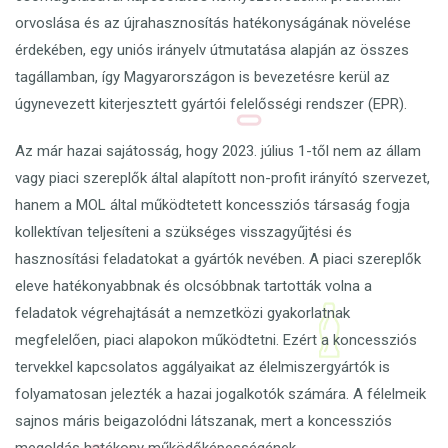
orvoslása és az újrahasznosítás hatékonyságának növelése
érdekében, egy uniós irányelv útmutatása alapján az összes
tagállamban, így Magyarországon is bevezetésre kerül az
úgynevezett kiterjesztett gyártói felelősségi rendszer (EPR).
Az már hazai sajátosság, hogy 2023. július 1-től nem az állam
vagy piaci szereplők által alapított non-profit irányító szervezet,
hanem a MOL által működtetett koncessziós társaság fogja
kollektívan teljesíteni a szükséges visszagyűjtési és
hasznosítási feladatokat a gyártók nevében. A piaci szereplők
eleve hatékonyabbnak és olcsóbbnak tartották volna a
feladatok végrehajtását a nemzetközi gyakorlatnak
megfelelően, piaci alapokon működtetni. Ezért a koncessziós
tervekkel kapcsolatos aggályaikat az élelmiszergyártók is
folyamatosan jelezték a hazai jogalkotók számára. A félelmeik
sajnos máris beigazolódni látszanak, mert a koncessziós