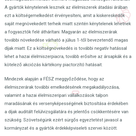
A gyártók kénytelenek lesznek az élelmiszerek átadási árában
ezt a költségemelkedést érvényesíteni, amit a kiskereskedők
saját megnövekedett terheik miatt szintén kénytelenek lehetnek
a fogyasztók felé áthárítani. Magyarán az élelmiszerárak
további növekedése várható a július 1-től bevezetendő magas
díjak miatt. Ez a költségnövekedés is további negatív hatással
lehet a hazai élelmiszerpiacra, tovább erősítve az ársapkák és a
kötelező akciózás kártékony piactorzító hatásait.
Mindezek alapján a FÉSZ meggyőződése, hogy az
élelmiszerárak további emelkedésének megakadályozása,
valamint a hazai élelmiszeripari vállalkozások talpon
maradásának és versenyképességének biztosítása érdekében
a díjak auditált felülvizsgálatára és jelentős csökkentésére van
szükség. Szövetségünk ezért sürgős egyeztetést javasol a
kormányzat és a gyártók érdekképviseleti szervei között.