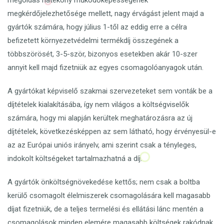
megoldás hatékony működőképességének
megkérdőjelezhetősége mellett, nagy érvágást jelent majd a
gyártók számára, hogy július 1-től az eddig erre a célra
befizetett környezetvédelmi termékdíj összegének a
többszörösét, 3-5-ször, bizonyos esetekben akár 10-szer
annyit kell majd fizetniük az egyes csomagolóanyagok után.
A gyártókat képviselő szakmai szervezeteket sem vonták be a
díjtételek kialakításába, így nem világos a költségviselők
számára, hogy mi alapján kerültek meghatározásra az új
díjtételek, következésképpen az sem látható, hogy érvényesül-e
az az Európai uniós irányelv, ami szerint csak a tényleges,
indokolt költségeket tartalmazhatná a díj.
A gyártók önköltségnövekedése kettős; nem csak a boltba
kerülő csomagolt élelmiszerek csomagolására kell magasabb
díjat fizetniük, de a teljes termelési és ellátási lánc mentén a
csomagolások minden elemére magasabb költségek rakódnak.