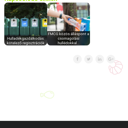
FMCG közös álláspont a
Hulladékgazdálkodás:
csomagolási
kötelező regisztrációk
hullédokkal…