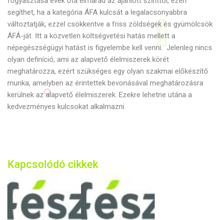
fogyasztása évek óta elmarad az ajánlott szinttől, ezen
segíthet, ha a kategória ÁFA kulcsát a legalacsonyabbra
változtatják, ezzel csökkentve a friss zöldségek és gyümölcsök
ÁFÁ-ját. Itt a közvetlen költségvetési hatás mellett a
népegészségügyi hatást is figyelembe kell venni. Jelenleg nincs
olyan definíció, ami az alapvető élelmiszerek körét
meghatározza, ezért szükséges egy olyan szakmai előkészítő
munka, amelyben az érintettek bevonásával meghatározásra
kerülnek az alapvető élelmiszerek. Ezekre lehetne utána a
kedvezményes kulcsokat alkalmazni.
Kapcsolódó cikkek