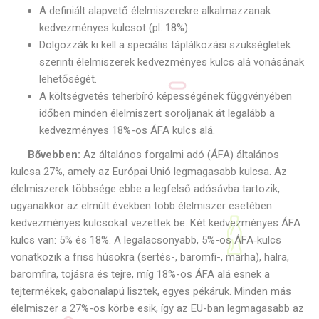
A definiált alapvető élelmiszerekre alkalmazzanak
kedvezményes kulcsot (pl. 18%)
Dolgozzák ki kell a speciális táplálkozási szükségletek
szerinti élelmiszerek kedvezményes kulcs alá vonásának
lehetőségét.
A költségvetés teherbíró képességének függvényében
időben minden élelmiszert soroljanak át legalább a
kedvezményes 18%-os ÁFA kulcs alá.
Bővebben:
Az általános forgalmi adó (ÁFA) általános
kulcsa 27%, amely az Európai Unió legmagasabb kulcsa. Az
élelmiszerek többsége ebbe a legfelső adósávba tartozik,
ugyanakkor az elmúlt években több élelmiszer esetében
kedvezményes kulcsokat vezettek be. Két kedvezményes ÁFA
kulcs van: 5% és 18%. A legalacsonyabb, 5%-os ÁFA‑kulcs
vonatkozik a friss húsokra (sertés-, baromfi-, marha), halra,
baromfira, tojásra és tejre, míg 18%-os ÁFA alá esnek a
tejtermékek, gabonalapú lisztek, egyes pékáruk. Minden más
élelmiszer a 27%-os körbe esik, így az EU-ban legmagasabb az