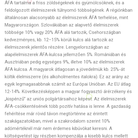
ÁFA tartalma a friss zöldségeknek és gyümölcsöknek, és a
feldolgozott élelmiszerek túlnyomó többségének. A régiónkban
általánosan alacsonyabb az élelmiszerek ÁFA terhelése, mint
Magyarországon. Szlovákiában az alapvető élelmiszerek
többsége 10% vagy 20% ÁFA alá tartozik, Csehországban
kedvezményes, kb. 12–15% körüli kulcs alá tartozik az
élelmiszerek jelentős részére. Lengyelországban az
alapélelmiszerek ÁFA‑kulcsa jellemzően 5%. Romániában és
Ausztriában pedig egységes 9%, illetve 10% az élelmiszerek
ÁFA kulcsa. A magyarok átlagosan a jövedelmük kb. 25%-át
költik élelmiszerre (és alkoholmentes italokra). Ez az arány az
egyik legmagasabbnak számít az Európai Unióban. Az EU átlag
12-14%. Következésképpen a magyar fogyasztó árérzékeny és
„kispénzű” az uniós polgártársaihoz képest. Az élelmiszerek
ÁFA-csökkentésének több pozitív hatása is lenne. A gazdaság
fehérítése már rövid távon megtörténne az érintett
szakágazatokban, mivel a szakirodalom szerint 10%
adómértéknél már nem érdemes kibúvókat keresni. A
költségvetést így részben kompenzálja a kisebb kulcs mellett