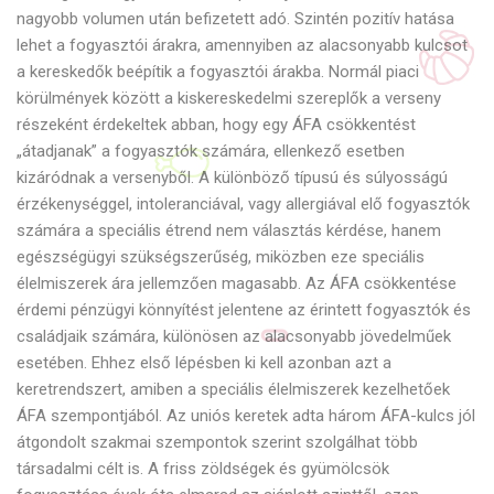
nagyobb volumen után befizetett adó. Szintén pozitív hatása
lehet a fogyasztói árakra, amennyiben az alacsonyabb kulcsot
a kereskedők beépítik a fogyasztói árakba. Normál piaci
körülmények között a kiskereskedelmi szereplők a verseny
részeként érdekeltek abban, hogy egy ÁFA csökkentést
„átadjanak” a fogyasztók számára, ellenkező esetben
kizáródnak a versenyből. A különböző típusú és súlyosságú
érzékenységgel, intoleranciával, vagy allergiával elő fogyasztók
számára a speciális étrend nem választás kérdése, hanem
egészségügyi szükségszerűség, miközben eze speciális
élelmiszerek ára jellemzően magasabb. Az ÁFA csökkentése
érdemi pénzügyi könnyítést jelentene az érintett fogyasztók és
családjaik számára, különösen az alacsonyabb jövedelműek
esetében. Ehhez első lépésben ki kell azonban azt a
keretrendszert, amiben a speciális élelmiszerek kezelhetőek
ÁFA szempontjából. Az uniós keretek adta három ÁFA-kulcs jól
átgondolt szakmai szempontok szerint szolgálhat több
társadalmi célt is. A friss zöldségek és gyümölcsök