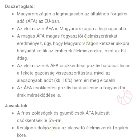
Összefoglaló:
Magyarországon a legmagasabb az általános forgalmi
adó (ÁFA) az EU-ban.
Az élelmiszer ÁFA is Magyarországon a legmagasabb.
A magas ÁFA magas fogyasztói élelmiszerárakat
eredményez, úgy, hogy Magyarországon kétszer akkora
hányadát költik az emberek élelmiszerekre, mint az EU
átlag.
Az élelmiszerek ÁFA csökkentése pozitív hatással lenne
a fekete gazdaság visszaszorítására, mivel az
alacsonyabb adót (kb. 10%) nem éri meg elcsalni.
Az ÁFA csökkentés pozitív hatása lenne a fogyasztói
árak mérséklődése is.
Javaslatok:
A friss zöldségek és gyümölcsök ÁFA kulcsát
csökkentsék le 5%-ra!
Kerüljön kidolgozásra az alapvető élelmiszerek fogalmi
köre.