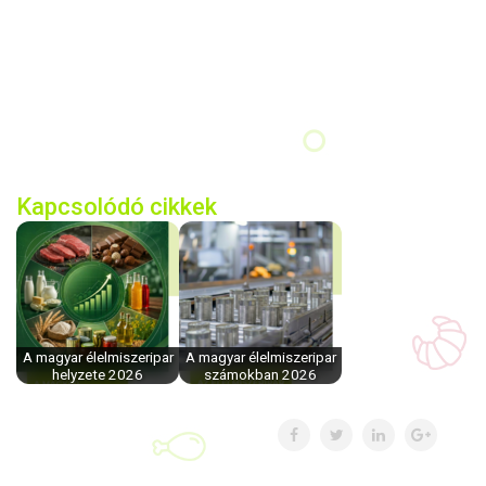
Kapcsolódó cikkek
A magyar élelmiszeripar
A magyar élelmiszeripar
helyzete 2026
számokban 2026